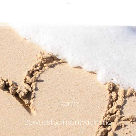
…
Deine
BewusstSeinsEntwicklung